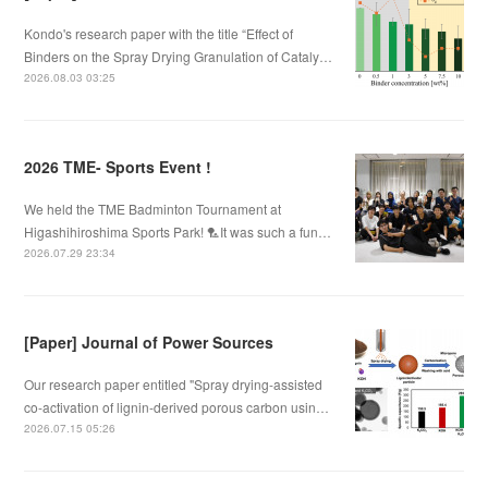
Kondo's research paper with the title “Effect of
Binders on the Spray Drying Granulation of Cataly…
2026.08.03 03:25
2026 TME- Sports Event !
We held the TME Badminton Tournament at
Higashihiroshima Sports Park! 🏸It was such a fun…
2026.07.29 23:34
[Paper] Journal of Power Sources
Our research paper entitled "Spray drying-assisted
co-activation of lignin-derived porous carbon usin…
2026.07.15 05:26