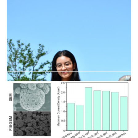
［Conference］中国四国地区錯体化学研究
会 錯体化学若手の会 中国・四国支部
荻先生が中国四国地区錯体化学研究会 錯体化学若手の会中国・四国支部 第
9回勉強会にて招待講演をされました。荻 崇: 気相中での微粒子のナノ構
造化と機能, 第17回 中国四国地区錯体化学研究会 錯体化学若手の会中国…