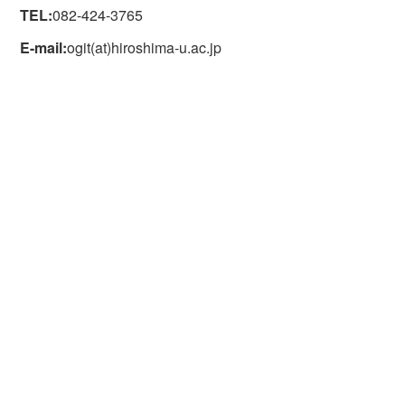
TEL:
082-424-3765
E-mail:
ogit(at)hiroshima-u.ac.jp