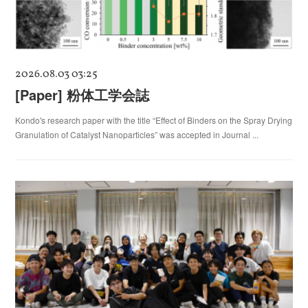
2026.08.03 03:25
[Paper] 粉体工学会誌
Kondo's research paper with the title “Effect of Binders on the Spray Drying
Granulation of Catalyst Nanoparticles” was accepted in Journal ...