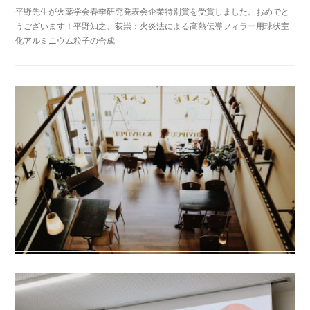
平野先生が火薬学会春季研究発表会企業特別賞を受賞しました。おめでと
うございます！平野知之、荻崇：火炎法による高熱伝導フィラー用球状室
化アルミニウム粒子の合成
2026.05.29 03:42
［Conference］火薬学会春季研究発表会