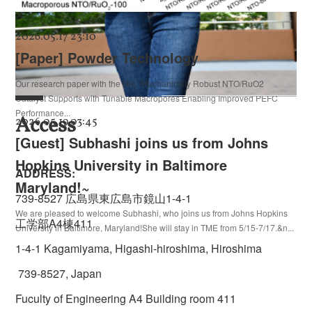
2026.05.17 23:10
See more
[Paper] Powder Technology
Our research paper with the title "Mechanically Robust NTO/RuO2
Catalyst Supports with Tunable Macropores Enabling Improved PEFC
Performance...
Access
2026.05.19 03:45
[Guest] Subhashi joins us from Johns
Hopkins University in Baltimore
ADDRESS:
Maryland!~
739-8527 広島県東広島市鏡山1-4-1
We are pleased to welcome Subhashi, who joins us from Johns Hopkins
工学部A4棟411
University in Baltimore, Maryland!She will stay in TME from 5/15-7/17.&n...
1-4-1 Kagamiyama, Higashi-hiroshima, Hiroshima
739-8527, Japan
Fuculty of Engineering A4 Building room 411