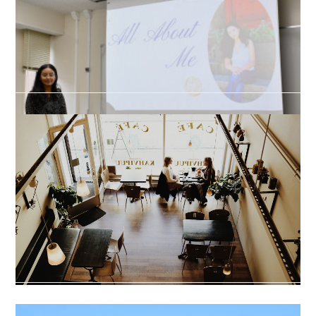
（5/28-29、東京）
平野先生が、東京で開催された火薬学会春季研究発表会で講演されまし
た。平野知之、荻崇：「火炎法による高熱伝導フィラー用球状室化アルミ
ニウムの合成」
2026.05.29 00:56
Welcome party for Subhashi
We held a welcome party for Subhashi in the TME Laboratory. She gave a
wonderful presentation.
2026.05.25 05:35