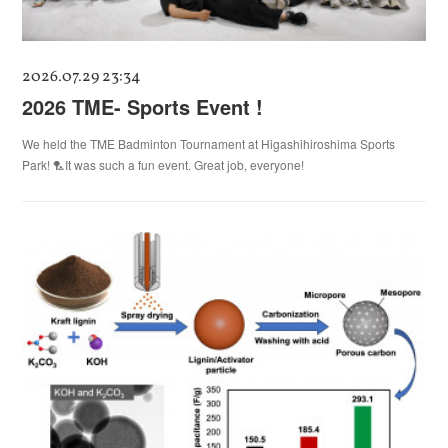
2026.07.29 23:34
2026 TME- Sports Event !
We held the TME Badminton Tournament at Higashihiroshima Sports
Park! 🏸It was such a fun event. Great job, everyone!