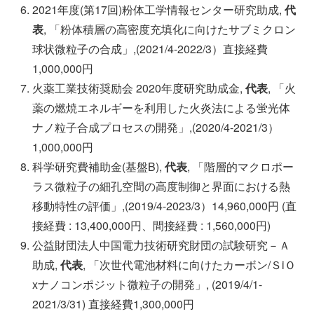
2021年度(第17回)粉体工学情報センター研究助成,
代
表
, 「粉体積層の高密度充填化に向けたサブミクロン
球状微粒子の合成」,(2021/4-2022/3）直接経費
1,000,000円
火薬工業技術奨励会 2020年度研究助成金,
代表
, 「火
薬の燃焼エネルギーを利用した火炎法による蛍光体
ナノ粒子合成プロセスの開発」,(2020/4-2021/3）
1,000,000円
科学研究費補助金(基盤B),
代表
, 「階層的マクロポー
ラス微粒子の細孔空間の高度制御と界面における熱
移動特性の評価」,(2019/4-2023/3）14,960,000円 (直
接経費 : 13,400,000円、間接経費 : 1,560,000円)
公益財団法人中国電力技術研究財団の試験研究－Ａ
助成,
代表
, 「次世代電池材料に向けたカーボン/ＳiＯ
xナノコンポジット微粒子の開発」, (2019/4/1-
2021/3/31) 直接経費1,300,000円