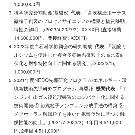
1,000,000円
科学研究費補助金(基盤B),
代表
, 「高次構造ポーラス
微粒子創製のプロセスサイエンスの構築と物質移動
特性の解明」,(2023/4-2027/3）XXXX円 (直接経費 :
14,600,000円、間接経費 : XXX円)
2023年度白石科学振興会の研究助成,
代表,
「炭酸カ
ルシウムを使用した複合多糖類系微粒子の高比表面
積化と耐水特性向上に関する研究」,(2023/2/1),
1,000,000円
2021年度NEDO先導研究プログラム/エネルギー・環
境新技術先導研究プログラム, 再委託,
機関代表
, 「エ
ンジン排出ガス後処理装置のコンパクト化に関する
技術開発/① 触媒粒子メンブレン形成手法の構築 ②
メソポーラス触媒粒子を用いた拡散促進に基づく触
媒性能の向上」,(2021/7-2023/2）1年目:4,511,000
円, 2年目:4,511,000円