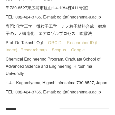
〒739-8527東広島市鏡山1-4-1(A4棟411号室)
TEL: 082-424-3765, E-mail: ogit(at)hiroshima-u.ac.jp
専門: 化学工学 微粒子工学 ナノ粒子材料合成 微粒
子のナノ構造化 エアロゾルプロセス 噴霧法
Prof. Dr. Takashi Ogi
ORCID
Researcher ID (h-
index)
Researchmap
Scopus
Google
Chemical Engineering Program, Graduate School of
Advanced Science and Engineering, Hiroshima
University
1-4-1 Kagamiyama, Higashi hiroshima 739-8527, Japan
TEL: 082-424-3765, E-mail: ogit(at)hiroshima-u.ac.jp