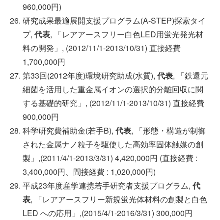
960,000円)
研究成果最適展開支援プログラム(A-STEP)探索タイ
プ,
代表
, 「レアアースフリー白色LED用蛍光発光材
料の開発」, (2012/11/1-2013/10/31) 直接経費
1,700,000円
第33回(2012年度)環境研究助成(水質),
代表
, 「鉄還元
細菌を活用した重金属イオンの選択的分離回収に関
する基礎的研究」, (2012/11/1-2013/10/31) 直接経費
900,000円
科学研究費補助金(若手B),
代表
, 「形態・構造が制御
された金属ナノ粒子を駆使した高効率固体触媒の創
製」,(2011/4/1-2013/3/31) 4,420,000円 (直接経費 :
3,400,000円、間接経費 : 1,020,000円)
平成23年度産学連携若手研究者支援プログラム,
代
表
, 「レアアースフリー新規蛍光体材料の創製と白色
LED への応用」,(2015/4/1-2016/3/31) 300,000円