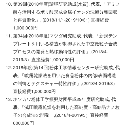
第39回(2018年度)環境研究助成(水質),
代表
, 「アミノ
酸を活用するポリ酸形成金属イオンの沈殿分離回収
と再資源化」, (2018/11/1-2019/10/31) 直接経費
1,000,000円
第34回(2018年度)マツダ研究助成,
代表
, 「新規テン
プレートを用いる構造が制御された中空微粒子合成
プロセスの開発と熱移動特性の評価」,(2018/4-
2019/3）直接経費1,000,000円
2018年度(第14回)粉体工学情報センター研究助成,
代
表
, 「噴霧乾燥法を用いた食品粉体の内部/表面構造
の制御とテクスチャー特性評価」,(2018/4-2019/3）
直接経費1,000,000円
ホソカワ粉体工学振興財団平成29年度研究助成,
代
表
, 「減圧噴霧乾燥を利用した高純度・高結晶ナノ粒
子の合成法の開発」,(2018/4-2019/3）直接経費
600,000円