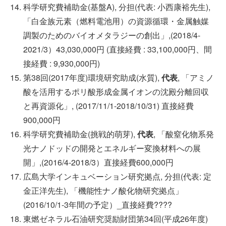
科学研究費補助金(基盤A), 分担(代表: 小西康裕先生),
「白金族元素（燃料電池用）の資源循環・金属触媒
調製のためのバイオメタラジーの創出」,(2018/4-
2021/3）43,030,000円 (直接経費 : 33,100,000円、間
接経費 : 9,930,000円)
第38回(2017年度)環境研究助成(水質),
代表
, 「アミノ
酸を活用するポリ酸形成金属イオンの沈殿分離回収
と再資源化」, (2017/11/1-2018/10/31) 直接経費
900,000円
科学研究費補助金(挑戦的萌芽),
代表
, 「酸窒化物系発
光ナノドッドの開発とエネルギー変換材料への展
開」,(2016/4-2018/3）直接経費600,000円
広島大学インキュベーション研究拠点, 分担(代表: 定
金正洋先生), 「機能性ナノ酸化物研究拠点」
(2016/10/1-3年間の予定）_直接経費????
東燃ゼネラル石油研究奨励財団第34回(平成26年度)