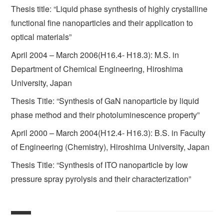
Thesis title: “Liquid phase synthesis of highly crystalline
functional fine nanoparticles and their application to
optical materials”
April 2004 – March 2006(H16.4- H18.3): M.S. in
Department of Chemical Engineering, Hiroshima
University, Japan
Thesis Title: “Synthesis of GaN nanoparticle by liquid
phase method and their photoluminescence property”
April 2000 – March 2004(H12.4- H16.3): B.S. in Faculty
of Engineering (Chemistry), Hiroshima University, Japan
Thesis Title: “Synthesis of ITO nanoparticle by low
pressure spray pyrolysis and their characterization”