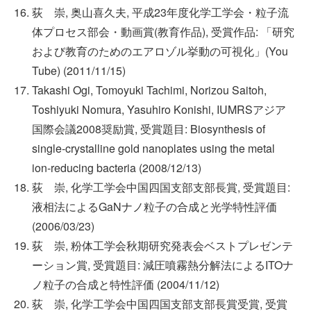
荻 崇, 奥山喜久夫, 平成23年度化学工学会・粒子流
体プロセス部会・動画賞(教育作品), 受賞作品: 「研究
および教育のためのエアロゾル挙動の可視化」(You
Tube) (2011/11/15)
Takashi Ogi, Tomoyuki Tachimi, Norizou Saitoh,
Toshiyuki Nomura, Yasuhiro Konishi, IUMRSアジア
国際会議2008奨励賞, 受賞題目: Biosynthesis of
single-crystalline gold nanoplates using the metal
ion-reducing bacteria (2008/12/13)
荻 崇, 化学工学会中国四国支部支部長賞, 受賞題目:
液相法によるGaNナノ粒子の合成と光学特性評価
(2006/03/23)
荻 崇, 粉体工学会秋期研究発表会ベストプレゼンテ
ーション賞, 受賞題目: 減圧噴霧熱分解法によるITOナ
ノ粒子の合成と特性評価 (2004/11/12)
荻 崇, 化学工学会中国四国支部支部長賞受賞, 受賞