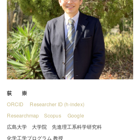
荻 崇
ORCID
Researcher ID (h-index)
Researchmap
Scopus
Google
広島大学 大学院 先進理工系科学研究科
化学工学プログラム 教授