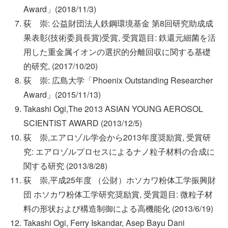
Award」(2018/11/3)
荻 崇: 公益財団法人鉄鋼環境基金 第8回研究助成成
果表彰(技術委員長賞)受賞, 受賞題目: 鉄還元細菌を活
用した重金属イオンの選択的分離回収に関する基礎
的研究, (2017/10/20)
荻 崇: 広島大学「Phoenix Outstanding Researcher
Award」(2015/11/13)
Takashi Ogi,The 2013 ASIAN YOUNG AEROSOL
SCIENTIST AWARD (2013/12/5)
荻 崇,エアロゾル学会から2013年度奨励賞, 受賞研
究: エアロゾルプロセスによるナノ粒子材料の合成に
関する研究 (2013/8/28)
荻 崇,平成25年度 （公財）ホソカワ粉体工学振興財
団 ホソカワ粉体工学研究奨励賞, 受賞題目: 微粒子材
料の形状および構造制御による高機能化 (2013/6/19)
Takashi Ogi, Ferry Iskandar, Asep Bayu Dani