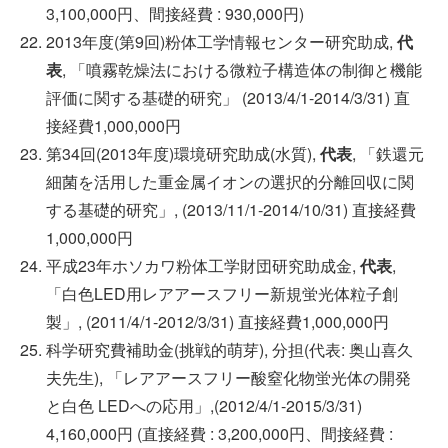
3,100,000円、間接経費 : 930,000円)
2013年度(第9回)粉体工学情報センター研究助成,
代
表
, 「噴霧乾燥法における微粒子構造体の制御と機能
評価に関する基礎的研究」 (2013/4/1-2014/3/31) 直
接経費1,000,000円
第34回(2013年度)環境研究助成(水質),
代表
, 「鉄還元
細菌を活用した重金属イオンの選択的分離回収に関
する基礎的研究」, (2013/11/1-2014/10/31) 直接経費
1,000,000円
平成23年ホソカワ粉体工学財団研究助成金,
代表
,
「白色LED用レアアースフリー新規蛍光体粒子創
製」, (2011/4/1-2012/3/31) 直接経費1,000,000円
科学研究費補助金(挑戦的萌芽), 分担(代表: 奥山喜久
夫先生), 「レアアースフリー酸窒化物蛍光体の開発
と白色 LEDへの応用」,(2012/4/1-2015/3/31)
4,160,000円 (直接経費 : 3,200,000円、間接経費 :