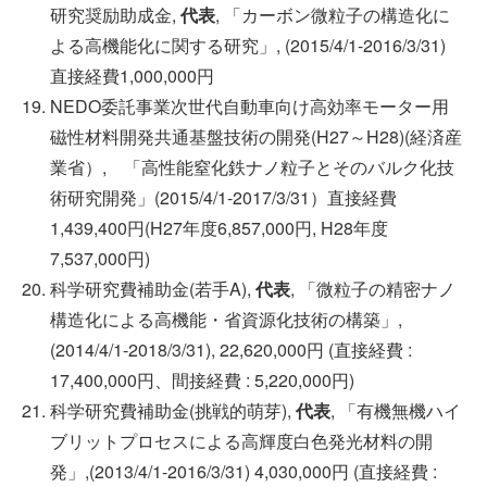
研究奨励助成金,
代表
, 「カーボン微粒子の構造化に
よる高機能化に関する研究」, (2015/4/1-2016/3/31)
直接経費1,000,000円
NEDO委託事業次世代自動車向け高効率モーター用
磁性材料開発共通基盤技術の開発(H27～H28)(経済産
業省）, 「高性能窒化鉄ナノ粒子とそのバルク化技
術研究開発」(2015/4/1-2017/3/31）直接経費
1,439,400円(H27年度6,857,000円, H28年度
7,537,000円)
科学研究費補助金(若手A),
代表
, 「微粒子の精密ナノ
構造化による高機能・省資源化技術の構築」,
(2014/4/1-2018/3/31), 22,620,000円 (直接経費 :
17,400,000円、間接経費 : 5,220,000円)
科学研究費補助金(挑戦的萌芽),
代表
, 「有機無機ハイ
ブリットプロセスによる高輝度白色発光材料の開
発」,(2013/4/1-2016/3/31) 4,030,000円 (直接経費 :