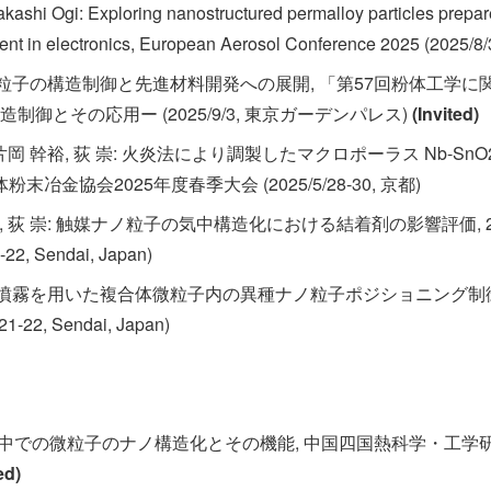
Takashi Ogi: Exploring nanostructured permalloy particles prepar
t in electronics, European Aerosol Conference 2025 (2025/8/31
微粒子の構造制御と先進材料開発への展開, 「第57回粉体工学
御とその応用ー (2025/9/3, 東京ガーデンパレス)
(Invited)
, 片岡 幹裕, 荻 崇: 火炎法により調製したマクロポーラス Nb-
冶金協会2025年度春季大会 (2025/5/28-30, 京都)
之, 荻 崇: 触媒ナノ粒子の気中構造化における結着剤の影響評価, 2
, Sendai, Japan)
ル噴霧を用いた複合体微粒子内の異種ナノ粒子ポジショニング制御,
22, Sendai, Japan)
流体中での微粒子のナノ構造化とその機能, 中国四国熱科学・工学
ed)