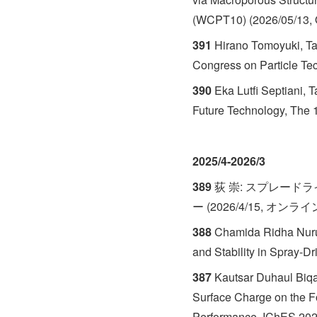
(WCPT10) (2026/05/13, 
391
Hirano Tomoyuki, Ta
Congress on Particle T
390
Eka Lutfi Septiani, 
Future Technology, The 
2025/4-2026/3
389
荻 崇: スプレード
ー (2026/4/15, オンラ
388
Chamida Ridha Nurul,
and Stability in Spray-D
387
Kautsar Duhaul Biqal
Surface Charge on the F
Performance, IChES 202