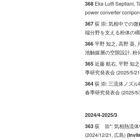
368
Eka Lutfi Septiani, 
power converter componen
367
荻 崇: 気相中での
端分野を支える粉体の構造制
366
平野 知之, 高野 葵
池触媒層の空隙設計, 粉体粉末
365
近藤 航右, 平野 知
季研究発表会 (2025/5/21-22
364
荻 崇: 三流体ノズ
春季研究発表会 (2025/5/21-
2024/4-2025/3
363
荻 崇*: 気相熱
(2024/12/21, 広島)
(Invit