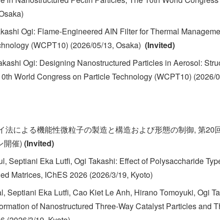
Osaka)
kashi Ogi: Flame-Engineered AIN Filter for Thermal Manageme
echnology (WCPT10) (2026/05/13, Osaka)
(Invited)
Takashi Ogi: Designing Nanostructured Particles in Aerosol: Stru
10th World Congress on Particle Technology (WCPT10) (2026/0
ライ法による機能性微粒子の製造と構造および形態の制御, 第2
イン開催)
(Invited)
 Septiani Eka Lutfi, Ogi Takashi: Effect of Polysaccharide Ty
ried Matrices, IChES 2026 (2026/3/19, Kyoto)
, Septiani Eka Lutfi, Cao Kiet Le Anh, Hirano Tomoyuki, Ogi Ta
ormation of Nanostructured Three-Way Catalyst Particles and T
6 (2026/3/19, Kyoto)