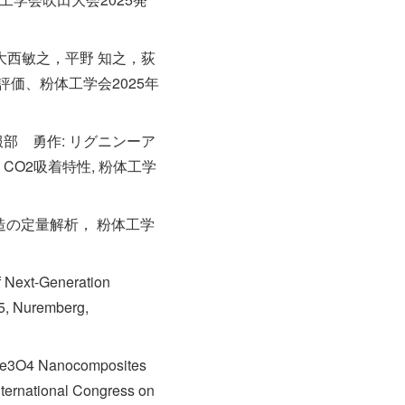
祐子，大西敏之，平野 知之，荻
価、粉体工学会2025年
服部 勇作: リグニンーア
O2吸着特性, 粉体工学
造の定量解析， 粉体工学
f Next-Generation
5, Nuremberg,
r-Fe3O4 Nanocomposites
nternational Congress on