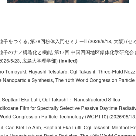
子をつくる, 第78回粉体入門セミナーⅡ (2026/6/18, 大阪) (
微粒子のナノ構造化と機能, 第17回 中国四国地区錯体化学研究
026/5/23, 広島大学理学部)
(Invited)
o Tomoyuki, Hayashi Tetsutaro, Ogi Takashi: Three-Fluid Nozz
e Nanoparticle Synthesis, The 10th World Congress on Partic
 Septiani Eka Lutfi, Ogi Takashi： Nanostructured Silica
iloxane Film for Spectrally Selective Passive Daytime Radiativ
 World Congress on Particle Technology (WCPT10) (2026/05/13
, Cao Kiet Le Anh, Septiani Eka Lutfi, Ogi Takashi: Menthol 
e in Nanostructured Pectin Particles, The 10th World Congress