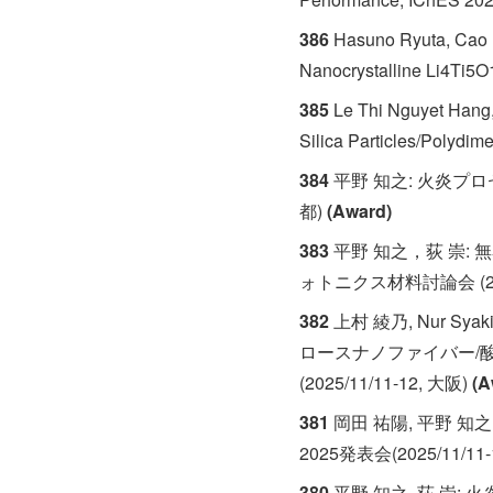
386
Hasuno Ryuta, Cao K
Nanocrystalline Li4Ti5O
385
Le Thi Nguyet Hang, 
Silica Particles/Poly
384
平野 知之: 火炎プロ
都)
(Award)
383
平野 知之，荻 崇:
ォトニクス材料討論会 (2025
382
上村 綾乃, Nur Syak
ロースナノファイバー/
(2025/11/11-12, 大阪)
(A
381
岡田 祐陽, 平野 知
2025発表会(2025/11/11-
380
平野 知之, 荻 崇