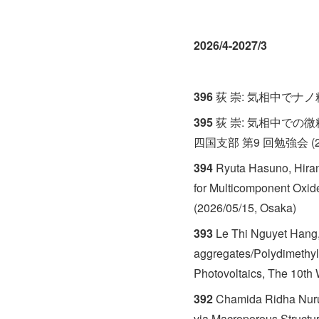
2026/4-2027/3
396
荻 崇: 気相中でナノ粒
395
荻 崇: 気相中での
四国支部 第9 回勉強会 (2
394
Ryuta Hasuno, Hiran
for Multicomponent Oxid
(2026/05/15, Osaka)
393
Le Thi Nguyet Hang,
aggregates/Polydimethyld
Photovoltaics, The 10th
392
Chamida Ridha Nurul
via Macroporous Structur