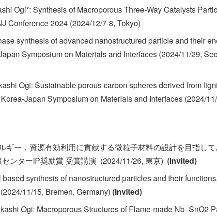
shi Ogi*: Synthesis of Macroporous Three-Way Catalysts Parti
ANJ Conference 2024 (2024/12/7-8, Tokyo)
ase synthesis of advanced nanostructured particle and their e
-Japan Symposium on Materials and Interfaces (2024/11/29, Seo
ashi Ogi: Sustainable porous carbon spheres derived from ligni
th Korea-Japan Symposium on Materials and Interfaces (2024/11
ネルギー，資源有効利用に貢献する微粒子材料の設計を目指して, 
ターIP奨励賞 受賞講演 (2024/11/26, 東京)
(Invited)
 based synthesis of nanostructured particles and their function
 (2024/11/15, Bremen, Germany)
(Invited)
kashi Ogi: Macroporous Structures of Flame-made Nb–SnO2 Par