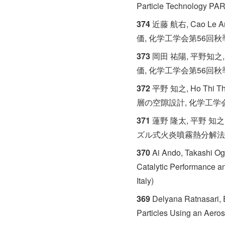
Particle Technology P
374
近藤 航右, Cao L
価, 化学工学会第56回秋季大会
373
岡田 祐陽, 平野知之
価, 化学工学会第56回秋季大会
372
平野 知之, Ho Th
層の空隙設計, 化学工学会第5
371
蓮野 隆太, 平野 知之
ズル式火炎噴霧熱分解法の開発
370
Ai Ando, Takashi Og
Catalytic Performance a
Italy)
369
Delyana Ratnasari, E
Particles Using an Aeros