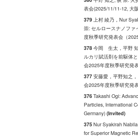
表会(2025/11/11-12, 大
379
上村 綾乃，Nur Sy
崇: セルロースナノフ
度秋季研究発表会（2025/10
378
今岡 生太，平野 知之
ルカリ賦活剤を前駆体と
会2025年度秋季研究発表会（2
377
安藤愛，平野知之，
会2025年度秋季研究発表会（2
376
Takashi Ogi: Advance
Particles, Internationa
Germany)
(Invited)
375
Nur Syakirah Nabila
for Superior Magnetic Re