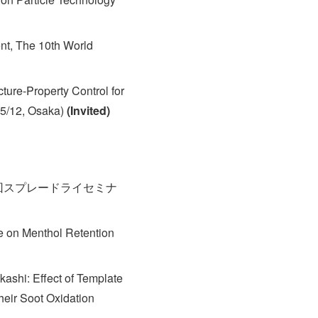
nt, The 10th World
cture-Property Control for
5/12, Osaka)
(Invited)
0回スプレードライセミナ
pe on Menthol Retention
kashi: Effect of Template
heir Soot Oxidation