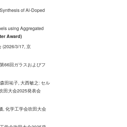
 Synthesis of Al-Doped
anels using Aggregated
ter Award)
6/3/17, 京
第66回ガラスおよびフ
本恒平, 森田祐子, 大西敏之: セル
田大会2025発表会
能評価, 化学工学会吹田大会
工学会吹田大会2025発