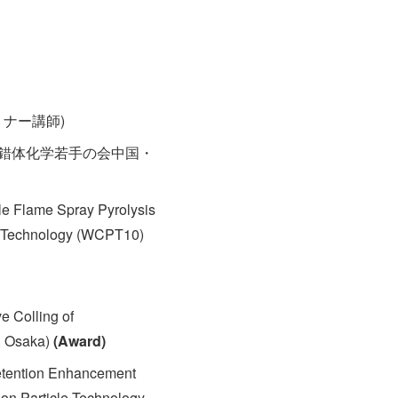
セミナー講師)
会 錯体化学若手の会中国・
le Flame Spray Pyrolysis
le Technology (WCPT10)
e Colling of
, Osaka)
(Award)
Retention Enhancement
 on Particle Technology