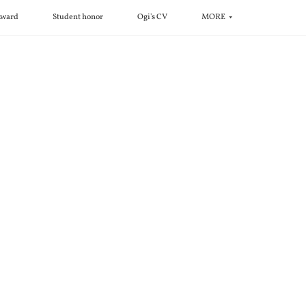
ward
Student honor
Ogi's CV
MORE