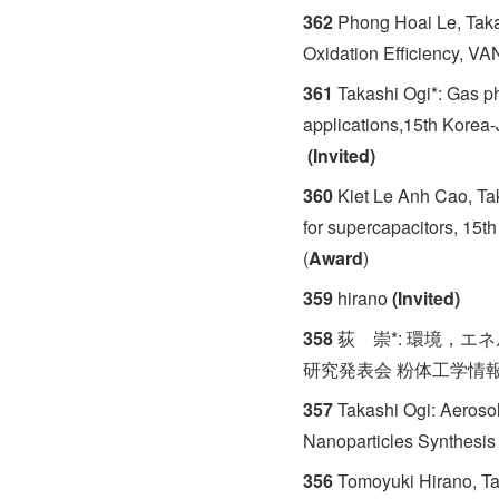
362
Phong Hoai Le, Taka
Oxidation Efficiency, V
361
Takashi Ogi*: Gas ph
applications,15th Korea
(Invited)
360
Kiet Le Anh Cao, Tak
for supercapacitors, 15
(
Award
)
359
hirano
(Invited)
358
荻 崇*: 環境，エ
研究発表会 粉体工学情報セン
357
Takashi Ogi: Aerosol
Nanoparticles Synthesis
356
Tomoyuki Hirano, Ta