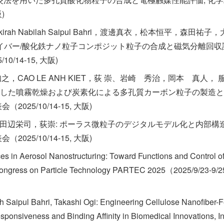
阪)
akirah Nabilah Saipul Bahri，渡邊真衣，松本恒平，森田
ァイバー/酸化鉄ナノ粒子コンポジット粒子の合成と磁気分離回収評
/14-15, 大阪)
，CAO LE ANH KIET，荻 崇、岩崎 秀治，岡本 真人， 
した噴霧乾燥および炭素化による多孔質カーボン粒子の製造と C
025/10/14-15, 大阪)
田辺栄司，荻崇: ポーラス微粒子のデジタルモデル化と内部構
025/10/14-15, 大阪)
s in Aerosol Nanostructuring: Toward Functions and Control o
l Congress on Particle Technology PARTEC 2025（2025/9/23-9/2
h Saipul Bahri, Takashi Ogi: Engineering Cellulose Nanofibe
sponsiveness and Binding Affinity in Biomedical Innovations, I