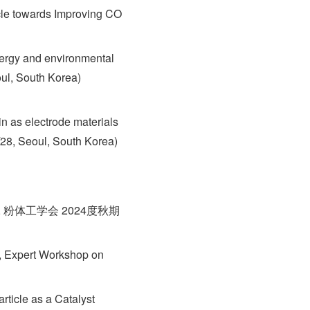
cle towards Improving CO
nergy and environmental
ul, South Korea)
n as electrode materials
/28, Seoul, South Korea)
粉体工学会 2024度秋期
s, Expert Workshop on
ticle as a Catalyst