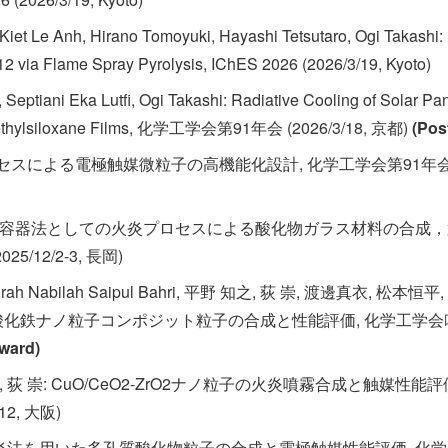
iet Le Anh, Hirano Tomoyuki, Hayashi Tetsutaro, Ogi Takashi:
12 via Flame Spray Pyrolysis, IChES 2026 (2026/3/19, Kyoto)
Septiani Eka Lutfi, Ogi Takashi: Radiative Cooling of Solar P
dimethylsiloxane Films, 化学工学会第91年会 (2026/3/18, 京都)
(Pos
セスによる電極触媒微粒子の高機能化設計, 化学工学会第91年会 (202
 無容器法としての火炎プロセスによる酸化物ガラス材料の合成，
/12/2-3, 長岡)
irah Nabilah Saipul Bahri, 平野 知之, 荻 崇, 渡邊真衣, 松
酸化鉄ナノ粒子コンポジット粒子の合成と性能評価, 化学工学会吹
ward)
之, 荻 崇: CuO/CeO2-ZrO2ナノ粒子の火炎噴霧合成と触媒性
12, 大阪)
: 火炎法を用いた多孔質酸化物粒子の合成と電極触媒性能評価, 化学