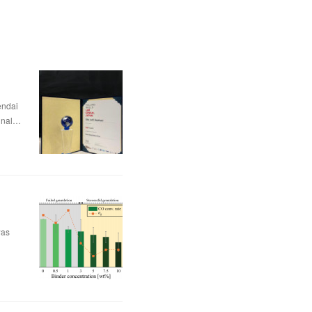
dai
nal…
was