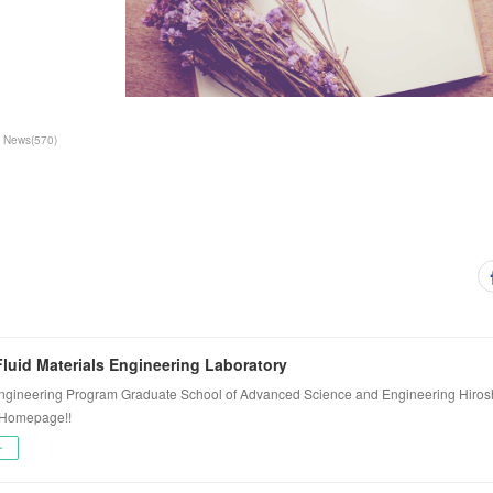
News
(
570
)
luid Materials Engineering Laboratory
ngineering Program Graduate School of Advanced Science and Engineering Hiros
 Homepage!!
ー