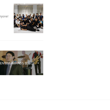
eryone!
CIENTIST AWARDを受賞し