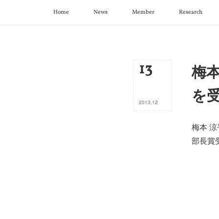
Home
News
Member
Research
13
梅
を
2013
.
12
梅本 涼平
部長賞受