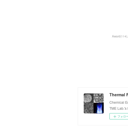
Award
(
114
)
Thermal F
Chemical E
TME Lab.'s
フォロ