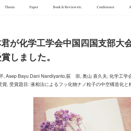
Thesis
Paper
Book & Review etc.
Conference
A
本君が化学工学会中国四国支部大
受賞しました。
, Asep Bayu Dani Nandiyanto,荻 崇, 奥山 喜久夫,
賞, 受賞題目: 液相法によるフッ化物ナノ粒子の中空構造化と粒径制御 