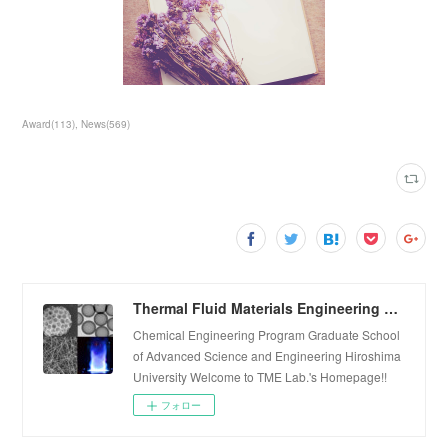
Award
(
113
)
News
(
569
)
Thermal Fluid Materials Engineering Laboratory
Chemical Engineering Program Graduate School
of Advanced Science and Engineering Hiroshima
University Welcome to TME Lab.'s Homepage!!
フォロー