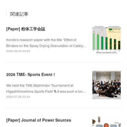
関連記事
[Paper] 粉体工学会誌
Kondo's research paper with the title “Effect of
Binders on the Spray Drying Granulation of Cataly…
2026.08.03 03:25
2026 TME- Sports Event !
We held the TME Badminton Tournament at
Higashihiroshima Sports Park! 🏸It was such a fun…
2026.07.29 23:34
[Paper] Journal of Power Sources