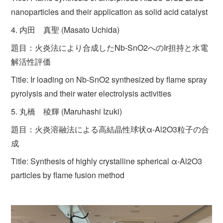
nanoparticles and their application as solid acid catalyst
4. 内田 真聖 (Masato Uchida)
題目：火炎法により合成したNb-SnO2へのIr担持と水電
解活性評価
Title: Ir loading on Nb-SnO2 synthesized by flame spray
pyrolysis and their water electrolysis activities
5. 丸橋 稜輝 (Maruhashi Izuki)
題目：火炎溶融法による高結晶性球状α-Al2O3粒子の合
成
Title: Synthesis of highly crystalline spherical α-Al2O3
particles by flame fusion method