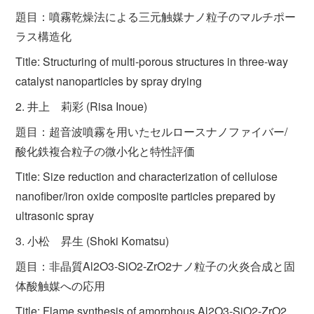
題目：噴霧乾燥法による三元触媒ナノ粒子のマルチポー
ラス構造化
Title: Structuring of multi-porous structures in three-way
catalyst nanoparticles by spray drying
2. 井上 莉彩 (Risa Inoue)
題目：超音波噴霧を用いたセルロースナノファイバー/
酸化鉄複合粒子の微小化と特性評価
Title: Size reduction and characterization of cellulose
nanofiber/iron oxide composite particles prepared by
ultrasonic spray
3. 小松 昇生 (Shoki Komatsu)
題目：非晶質Al2O3-SiO2-ZrO2ナノ粒子の火炎合成と固
体酸触媒への応用
Title: Flame synthesis of amorphous Al2O3-SiO2-ZrO2