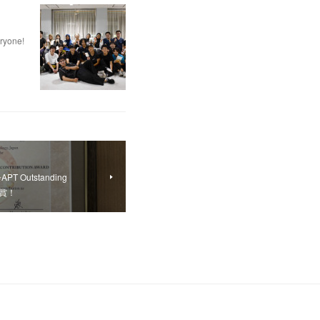
eryone!
T Outstanding
d受賞！