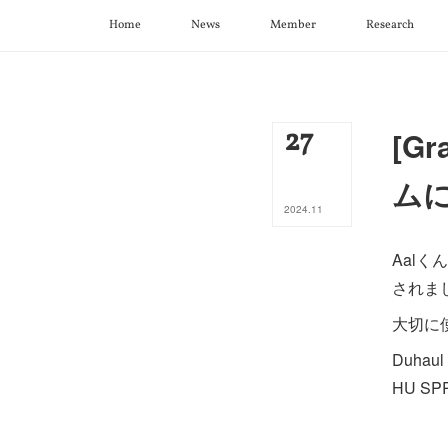
Home
News
Member
Research
27
[G
ム
2024
.
11
Aalく
されま
大切に
Duhau
HU SPR