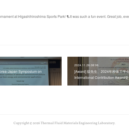
ament at Higashihiroshima Sports Park! 🏸It was such a fun event. Great job, ev
2024.11.26 08:06
 Korea-Japan Symposium on
[Award] 荻先生、2024年粉体工学会AP
International Contribution Awar
Copyright ©
2026
Thermal Fluid Materials Engineering Laboratory
.