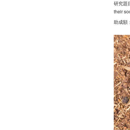
研究題目： C
their so
助成額：50