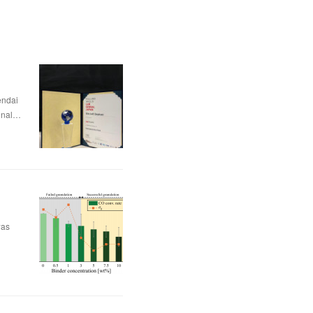
dai
nal…
was