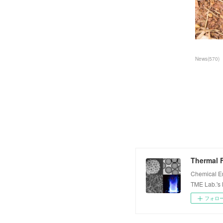
News
(
570
)
Thermal F
Chemical E
TME Lab.'s
フォロ