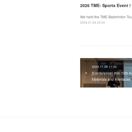
2026 TME- Sports Event !
We held the TME Badminton Tourn
2026.07.29 23:34
2024.11.28 11:33
[Conference] Join 15th
Materials and Interfaces