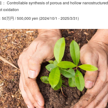
ontrollable synthesis of porous and hollow nanostructured c
ot oxidation
万円 / 500,000 yen (2024/10/1 - 2025/3/31)