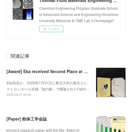
Thermal Fluid Materials Engineering Laboratory
Chemical Engineering Program Graduate School
of Advanced Science and Engineering Hiroshima
University Welcome to TME Lab.'s Homepage!!
フォロー
関連記事
[Award] Eka received Second Place at Falling Walls Lab Sendai 2026
Eka先生が、2026年7月31日に東北大学の東京エレ
クトロンホール宮城「知の館」で開催されたFallin…
2026.08.07 00:30
[Paper] 粉体工学会誌
Kondo's research paper with the title “Effect of