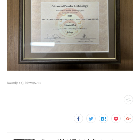
Award
(
114
)
News
(
570
)