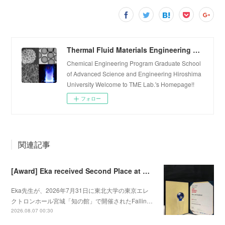
Thermal Fluid Materials Engineering Laboratory
Chemical Engineering Program Graduate School
of Advanced Science and Engineering Hiroshima
University Welcome to TME Lab.'s Homepage!!
フォロー
関連記事
[Award] Eka received Second Place at Falling Walls Lab Sendai 2026
Eka先生が、2026年7月31日に東北大学の東京エレ
クトロンホール宮城「知の館」で開催されたFallin…
2026.08.07 00:30