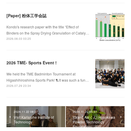
[Paper] 粉体工学会誌
Kondo's research paper with the title “Effect of
Binders on the Spray Drying Granulation of Cataly…
2026.08.03 03:25
2026 TME- Sports Event !
We held the TME Badminton Tournament at
Higashihiroshima Sports Park! 🏸It was such a fun…
2026.07.29 23:34
2024.11.22 08:07
2024.11.20 05:37
Visit Karlsruhe Institute of
[Grant] Aalくん! Hosokawa
Technology
Powder Technology
Foundationに採択