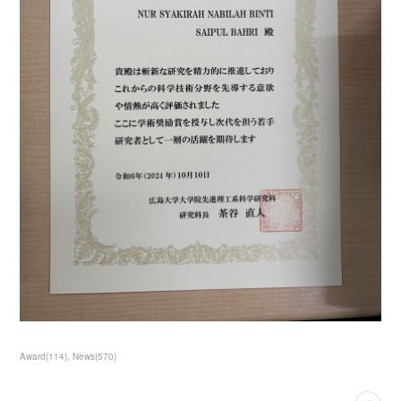
Award
(
114
)
News
(
570
)