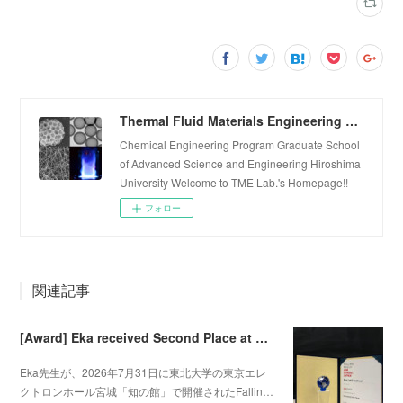
Thermal Fluid Materials Engineering Laboratory
Chemical Engineering Program Graduate School
of Advanced Science and Engineering Hiroshima
University Welcome to TME Lab.'s Homepage!!
フォロー
関連記事
[Award] Eka received Second Place at Falling Walls Lab Sendai 2026
Eka先生が、2026年7月31日に東北大学の東京エレ
クトロンホール宮城「知の館」で開催されたFallin…