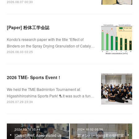
2026.08.07 00:30
[Paper] 粉体工学会誌
Kondo's research paper with the title “Effect of
Binders on the Spray Drying Granulation of Cataly…
2026.08.03 03:25
2026 TME- Sports Event !
We held the TME Badminton Tournament at
Higashihiroshima Sports Park! 🏸It was such a fun…
2026.07.29 23:34
2024.10.18 05:44
2024.10.02 05:36
[Guest] Prof. Asep visited us
新メンバーHang君が研究室