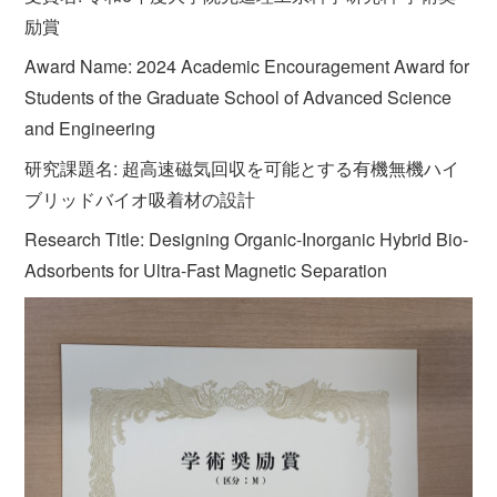
励賞
Award Name: 2024 Academic Encouragement Award for
Students of the Graduate School of Advanced Science
and Engineering
研究課題名: 超高速磁気回収を可能とする有機無機ハイ
ブリッドバイオ吸着材の設計
Research Title: Designing Organic-Inorganic Hybrid Bio-
Adsorbents for Ultra-Fast Magnetic Separation