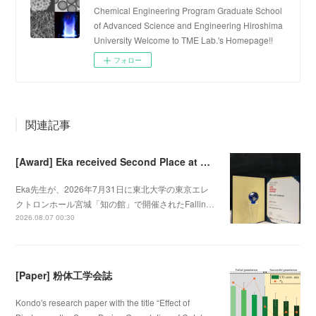
Chemical Engineering Program Graduate School
of Advanced Science and Engineering Hiroshima
University Welcome to TME Lab.'s Homepage!!
フォロー
関連記事
[Award] Eka received Second Place at Falling Walls Lab Sendai 2026
Eka先生が、2026年7月31日に東北大学の東京エレ
クトロンホール宮城「知の館」で開催されたFallin…
2026.08.07 00:30
[Paper] 粉体工学会誌
Kondo's research paper with the title “Effect of