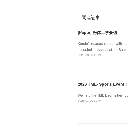
関連記事
[Paper] 粉体工学会誌
Kondo's research paper with the 
accepted in Journal of the Socie
2026.08.03 03:25
2026 TME- Sports Event !
We held the TME Badminton Tourn
2026.07.29 23:34