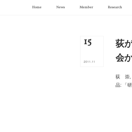
Home
News
Member
Research
15
荻
会
2011
.
11
荻 崇,
品: 「