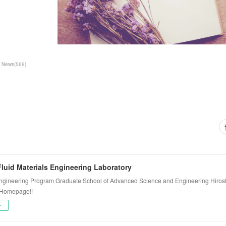
News
(
569
)
luid Materials Engineering Laboratory
ngineering Program Graduate School of Advanced Science and Engineering Hiros
 Homepage!!
ー