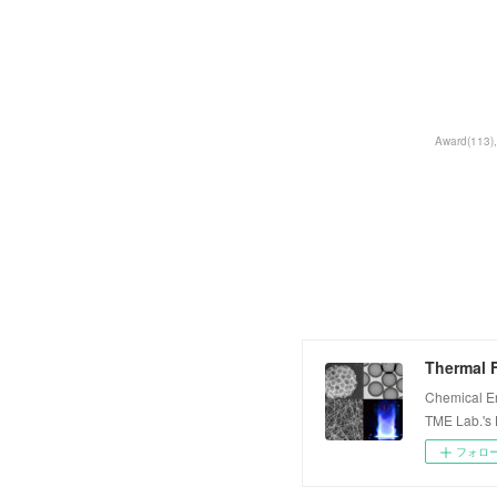
Award
(
113
)
Thermal F
Chemical E
TME Lab.'s
フォロ