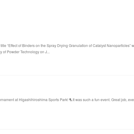
title “Effect of Binders on the Spray Drying Granulation of Catalyst Nanoparticles” 
ty of Powder Technology on J...
ament at Higashihiroshima Sports Park! 🏸It was such a fun event. Great job, ev