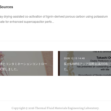
 Sources
ay drying-assisted co-activation of lignin-derived porous carbon using potassium
te for enhanced supercapacitor perfo...
2008.12.13 14:48
清浄とコンタミネーションコントロー
荻がIUMRSアジア国際会議200
受賞しました。
た。
Copyright ©
2026
Thermal Fluid Materials Engineering Laboratory
.