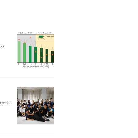
was
eryone!