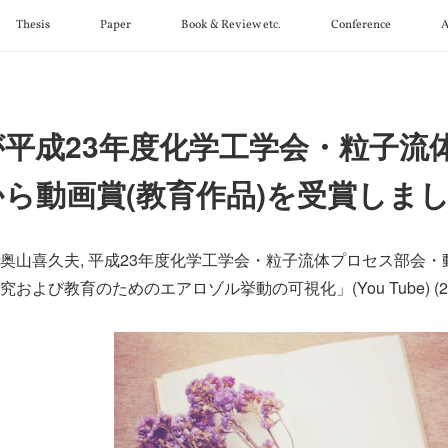
Thesis
Paper
Book & Review etc.
Conference
A
が平成23年度化学工学会・粒子流
から動画賞(教育作品)を受賞しま
 奥山喜久夫, 平成23年度化学工学会・粒子流体プロセス部会・動
研究および教育のためのエアロゾル挙動の可視化」(You Tube) (2011