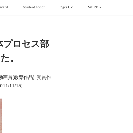
ward
Student honor
Ogi's CV
MORE
体プロセス部
した。
画賞(教育作品), 受賞作
/11/15)