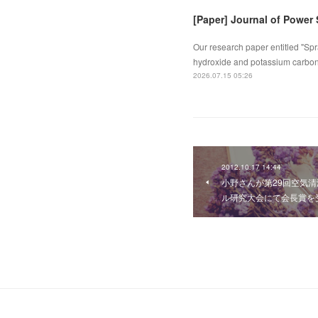
[Paper] Journal of Power
Our research paper entitled "Spr
hydroxide and potassium carbona
2026.07.15 05:26
2012.10.17 14:44
小野さんが第29回空気
ル研究大会にて会長賞を