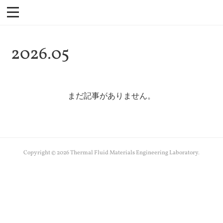
2026
.
05
まだ記事がありません。
Copyright ©
2026
Thermal Fluid Materials Engineering Laboratory
.