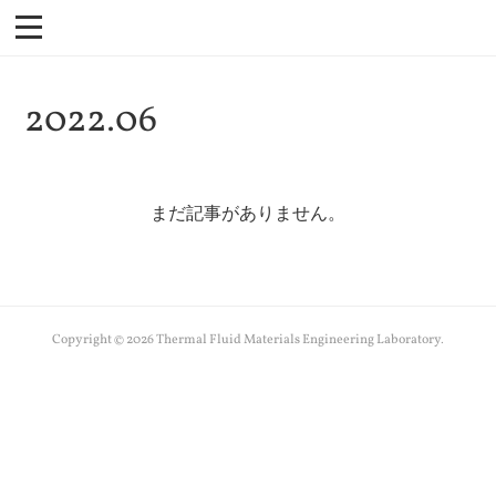
2022
.
06
まだ記事がありません。
Copyright ©
2026
Thermal Fluid Materials Engineering Laboratory
.