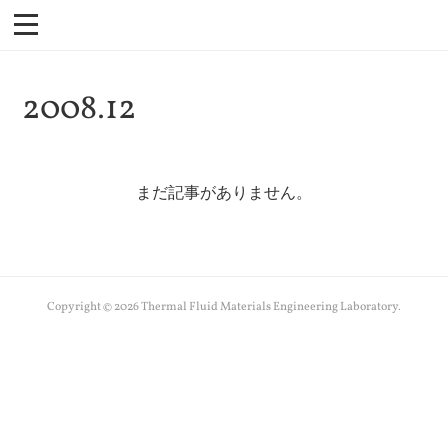
2008
.
12
まだ記事がありません。
Copyright ©
2026
Thermal Fluid Materials Engineering Laboratory
.