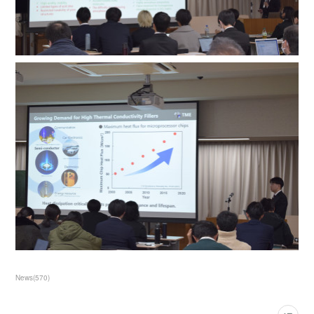
News
(
570
)