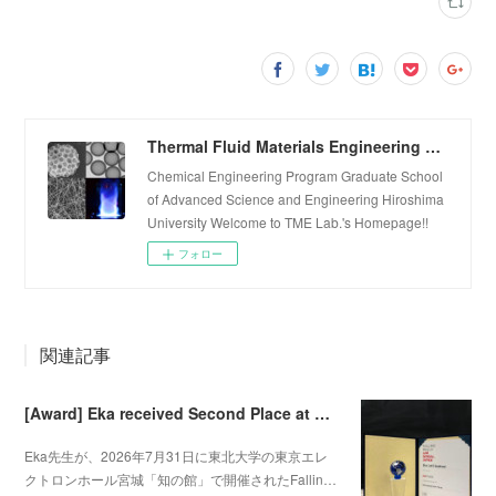
Thermal Fluid Materials Engineering Laboratory
Chemical Engineering Program Graduate School
of Advanced Science and Engineering Hiroshima
University Welcome to TME Lab.'s Homepage!!
フォロー
関連記事
[Award] Eka received Second Place at Falling Walls Lab Sendai 2026
Eka先生が、2026年7月31日に東北大学の東京エレ
クトロンホール宮城「知の館」で開催されたFallin…