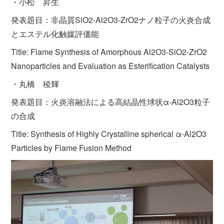
・小松 昇生
発表題目：非晶質SiO2-Al2O3-ZrO2ナノ粒子の火炎合成
とエステル化触媒評価能
Title: Flame Synthesis of Amorphous Al2O3-SiO2-ZrO2
Nanoparticles and Evaluation as Esterification Catalysts
・丸橋 稜輝
発表題目：火炎溶融法による高結晶性球状α-Al2O3粒子
の合成
Title: Synthesis of Highly Crystalline spherical α-Al2O3
Particles by Flame Fusion Method