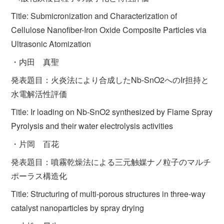
Title: Submicronization and Characterization of
Cellulose Nanofiber-Iron Oxide Composite Particles via
Ultrasonic Atomization
・内田 真聖
発表題目：火炎法により合成したNb-SnO2へのIr担持と
水電解活性評価
Title: Ir loading on Nb-SnO2 synthesized by Flame Spray
Pyrolysis and their water electrolysis activities
・片岡 百花
発表題目：噴霧乾燥法による三元触媒ナノ粒子のマルチ
ポーラス構造化
Title: Structuring of multi-porous structures in three-way
catalyst nanoparticles by spray drying