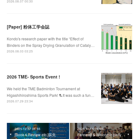
2026.08.07 00:30
[Paper] 粉体工学会誌
Kondo's research paper with the title “Effect of
Binders on the Spray Drying Granulation of Cataly…
2026.08.03 03:25
2026 TME- Sports Event !
We held the TME Badminton Tournament at
Higashihiroshima Sports Park! 🏸It was such a fun…
2026.07.29 23:34
2025.12.17 06:55
2025.11.14 01:40
[Book＆Review etc.]荻先
Farewell & Welcome party