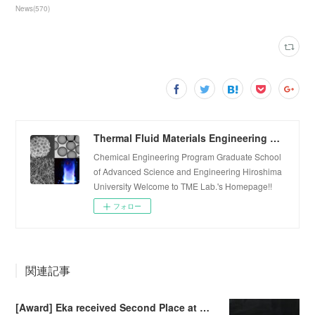
News
(
570
)
Thermal Fluid Materials Engineering Laboratory
Chemical Engineering Program Graduate School
of Advanced Science and Engineering Hiroshima
University Welcome to TME Lab.'s Homepage!!
フォロー
関連記事
[Award] Eka received Second Place at Falling Walls Lab Sendai 2026