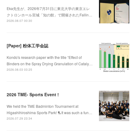
Eka先生が、2026年7月31日に東北大学の東京エレ
クトロンホール宮城「知の館」で開催されたFallin…
2026.08.07 00:30
[Paper] 粉体工学会誌
Kondo's research paper with the title “Effect of
Binders on the Spray Drying Granulation of Cataly…
2026.08.03 03:25
2026 TME- Sports Event !
We held the TME Badminton Tournament at
Higashihiroshima Sports Park! 🏸It was such a fun…
2026.07.29 23:34