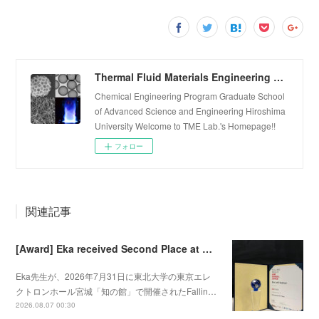
Thermal Fluid Materials Engineering Laboratory
Chemical Engineering Program Graduate School
of Advanced Science and Engineering Hiroshima
University Welcome to TME Lab.'s Homepage!!
フォロー
関連記事
[Award] Eka received Second Place at Falling Walls Lab Sendai 2026
Eka先生が、2026年7月31日に東北大学の東京エレ
クトロンホール宮城「知の館」で開催されたFallin…
2026.08.07 00:30