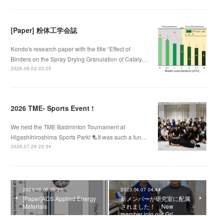
[Paper] 粉体工学会誌
Kondo's research paper with the title “Effect of
Binders on the Spray Drying Granulation of Cataly…
2026.08.03 03:25
2026 TME- Sports Event !
We held the TME Badminton Tournament at
Higashihiroshima Sports Park! 🏸It was such a fun…
2026.07.29 23:34
2023.05.08 06:22
2023.04.07 04:44
[Paper]ACS Applied Energy
新メンバーが研究室に配属
Materials
されました！ New
member join our Gr!