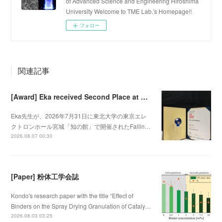
of Advanced Science and Engineering Hiroshima
University Welcome to TME Lab.'s Homepage!!
フォロー
関連記事
[Award] Eka received Second Place at Falling Walls Lab Sendai 2026
Eka先生が、2026年7月31日に東北大学の東京エレ
クトロンホール宮城「知の館」で開催されたFallin…
2026.08.07 00:30
[Paper] 粉体工学会誌
Kondo's research paper with the title “Effect of
Binders on the Spray Drying Granulation of Cataly…
2026.08.03 03:25