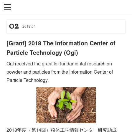
02
2018
.
04
[Grant] 2018 The Information Center of
Particle Technology (Ogi)
Ogi received the grant for fundamental research on
powder and particles from the Information Center of
Particle Technology.
2018年度（第14回）粉体工学情報センター研究助成