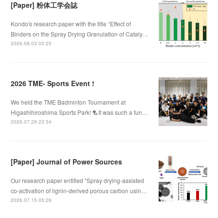
[Paper] 粉体工学会誌
Kondo's research paper with the title “Effect of
Binders on the Spray Drying Granulation of Cataly…
2026.08.03 03:25
2026 TME- Sports Event !
We held the TME Badminton Tournament at
Higashihiroshima Sports Park! 🏸It was such a fun…
2026.07.29 23:34
[Paper] Journal of Power Sources
Our research paper entitled "Spray drying-assisted
co-activation of lignin-derived porous carbon usin…
2026.07.15 05:26