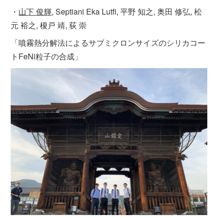
・
山下 俊輝
, Septiani Eka Lutfi, 平野 知之, 奥田 修弘, 松
元 裕之, 榎戸 靖, 荻 崇
「噴霧熱分解法によるサブミクロンサイズのシリカコー
トFeNi粒子の合成」