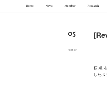
Home
News
Member
Research
05
[Re
2018
.
02
荻 崇,
したポリマ