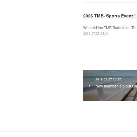
2026 TME- Sports Event !
We held the TME Badminton Tourn
2026.07.29 23:34
2018.02.27 00:37
New member join our Gr!