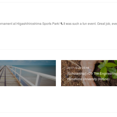
ament at Higashihiroshima Sports Park! 🏸It was such a fun event. Great job, ev
2017.12.22 23:48
[Scholarship] H29 The Engineering
Hiroshima University (Hirano)