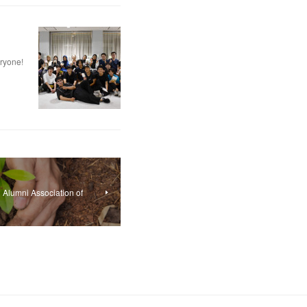
eryone!
 Alumni Association of