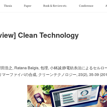
Thesis
Paper
Book & Review etc.
Conference
A
view] Clean Technology
 村田浩之, Ratana Balgis, 包理, 小林誠:静電紡糸法による
ーファイバの合成, クリーンテクノロジー, 23(2), 35-39 (2018). 