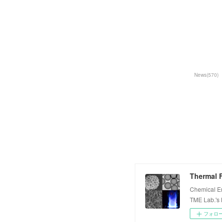
News
(
570
)
Thermal F
Chemical E
TME Lab.'s
フォロ