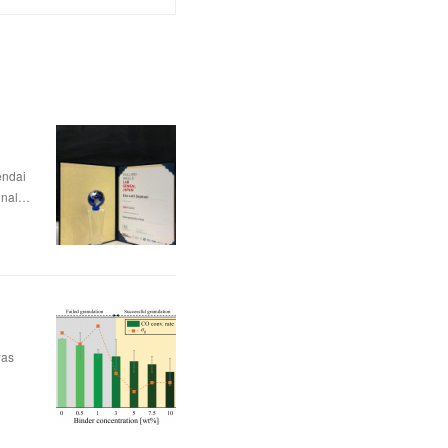
dai
nal…
was