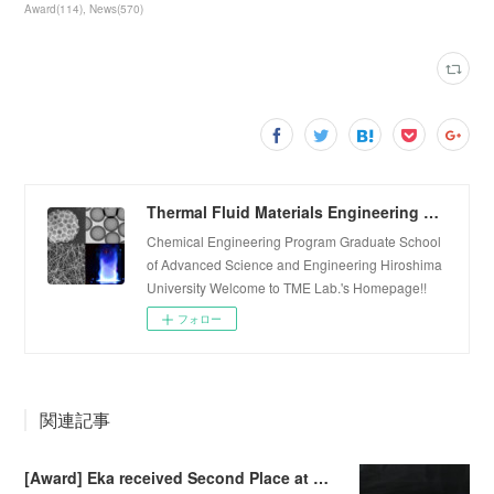
Award
(
114
)
News
(
570
)
Thermal Fluid Materials Engineering Laboratory
Chemical Engineering Program Graduate School
of Advanced Science and Engineering Hiroshima
University Welcome to TME Lab.'s Homepage!!
フォロー
関連記事
[Award] Eka received Second Place at Falling Walls Lab Sendai 2026