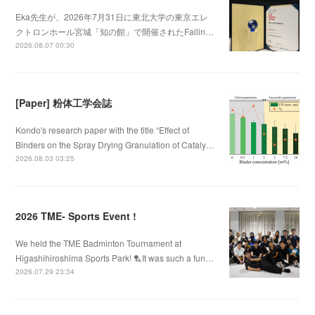
Eka先生が、2026年7月31日に東北大学の東京エレ
クトロンホール宮城「知の館」で開催されたFallin…
2026.08.07 00:30
[Paper] 粉体工学会誌
Kondo's research paper with the title “Effect of
Binders on the Spray Drying Granulation of Cataly…
2026.08.03 03:25
2026 TME- Sports Event !
We held the TME Badminton Tournament at
Higashihiroshima Sports Park! 🏸It was such a fun…
2026.07.29 23:34