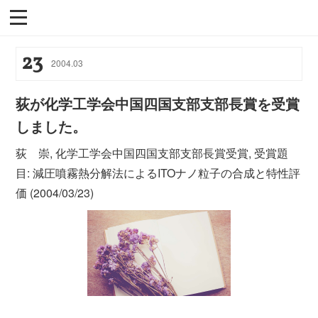
23
2004
.
03
荻が化学工学会中国四国支部支部長賞を受賞
しました。
荻 崇, 化学工学会中国四国支部支部長賞受賞, 受賞題
目: 減圧噴霧熱分解法によるITOナノ粒子の合成と特性評
価 (2004/03/23)