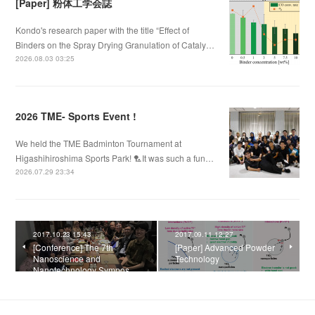
[Paper] 粉体工学会誌
Kondo's research paper with the title “Effect of
Binders on the Spray Drying Granulation of Cataly…
2026.08.03 03:25
2026 TME- Sports Event !
We held the TME Badminton Tournament at
Higashihiroshima Sports Park! 🏸It was such a fun…
2026.07.29 23:34
2017.10.23 15:43
2017.09.11 12:27
[Conference] The 7th
[Paper] Advanced Powder
Nanoscience and
Technology
Nanotechnology Sympos…