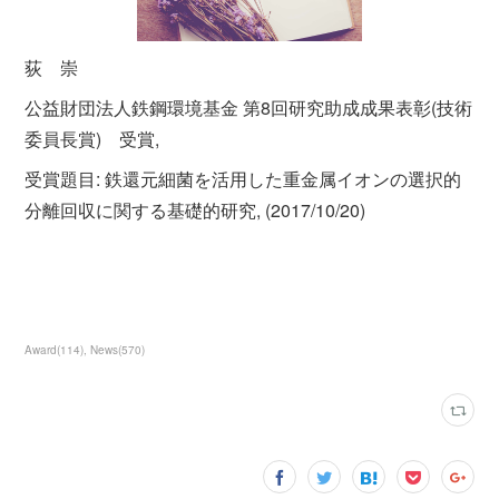
荻 崇
公益財団法人鉄鋼環境基金 第8回研究助成成果表彰(技術
委員長賞) 受賞,
受賞題目: 鉄還元細菌を活用した重金属イオンの選択的
分離回収に関する基礎的研究, (2017/10/20)
Award
(
114
)
News
(
570
)