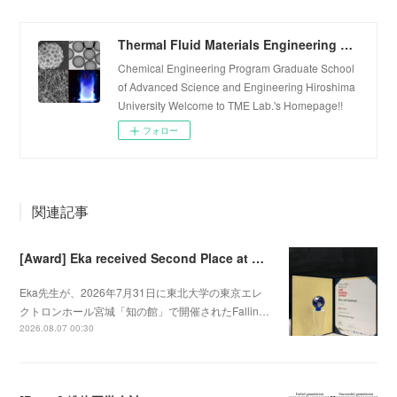
Thermal Fluid Materials Engineering Laboratory
Chemical Engineering Program Graduate School
of Advanced Science and Engineering Hiroshima
University Welcome to TME Lab.'s Homepage!!
フォロー
関連記事
[Award] Eka received Second Place at Falling Walls Lab Sendai 2026
Eka先生が、2026年7月31日に東北大学の東京エレ
クトロンホール宮城「知の館」で開催されたFallin…
2026.08.07 00:30