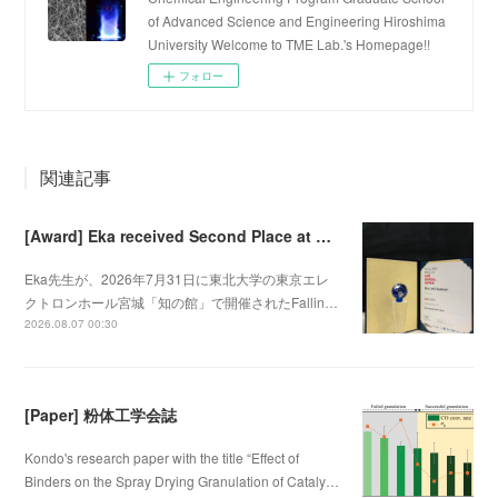
of Advanced Science and Engineering Hiroshima
University Welcome to TME Lab.'s Homepage!!
フォロー
関連記事
[Award] Eka received Second Place at Falling Walls Lab Sendai 2026
Eka先生が、2026年7月31日に東北大学の東京エレ
クトロンホール宮城「知の館」で開催されたFallin…
2026.08.07 00:30
[Paper] 粉体工学会誌
Kondo's research paper with the title “Effect of
Binders on the Spray Drying Granulation of Cataly…