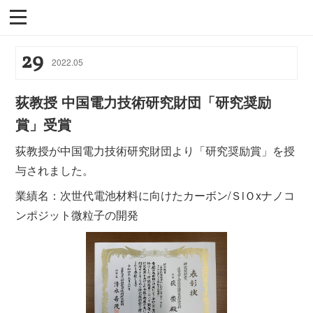
29
2022
.
05
荻教授 中国電力技術研究財団「研究奨励
賞」受賞
荻教授が中国電力技術研究財団より「研究奨励賞」を授
与されました。
業績名：次世代電池材料に向けたカーボン/ＳiＯxナノコ
ンポジット微粒子の開発