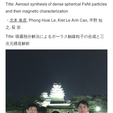
Title: Aerosol synthesis of dense spherical FeNi particles
and their magnetic characterization
・
北本 泰彦
, Phong Hoai Le, Kiet Le Anh Cao, 平野 知
之, 荻 崇
Title: 噴霧熱分解法によるポーラス触媒粒子の合成と三
次元構造解析