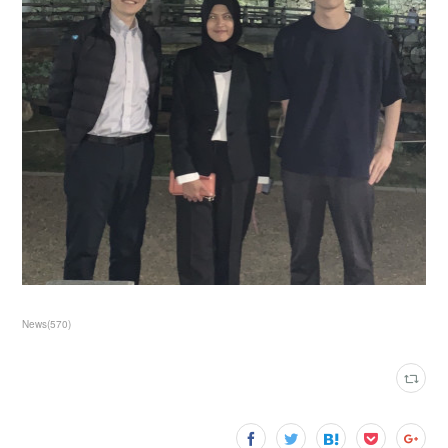
News
(
570
)