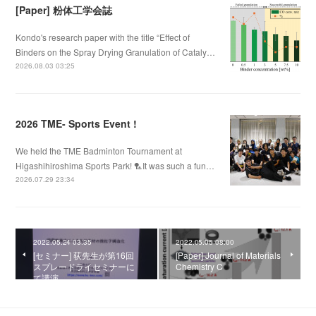
[Paper] 粉体工学会誌
Kondo's research paper with the title “Effect of
Binders on the Spray Drying Granulation of Cataly…
2026.08.03 03:25
2026 TME- Sports Event !
We held the TME Badminton Tournament at
Higashihiroshima Sports Park! 🏸It was such a fun…
2026.07.29 23:34
2022.05.24 03:35
2022.05.05 08:00
[セミナー] 荻先生が第16回
[Paper] Journal of Materials
スプレードライセミナーに
Chemistry C
て講演