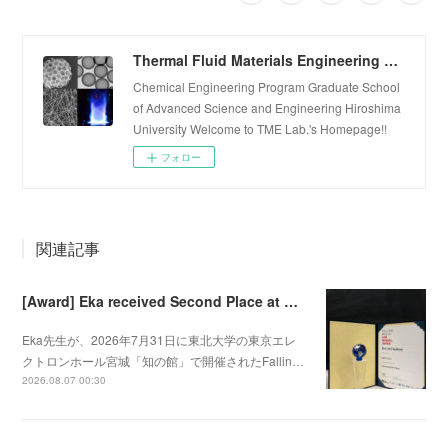
Thermal Fluid Materials Engineering Laboratory
Chemical Engineering Program Graduate School
of Advanced Science and Engineering Hiroshima
University Welcome to TME Lab.'s Homepage!!
フォロー
関連記事
[Award] Eka received Second Place at Falling Walls Lab Sendai 2026
Eka先生が、2026年7月31日に東北大学の東京エレ
クトロンホール宮城「知の館」で開催されたFallin…
2026.08.07 00:30