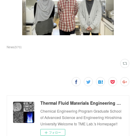
News
(
570
)
Thermal Fluid Materials Engineering Laboratory
Chemical Engineering Program Graduate School
of Advanced Science and Engineering Hiroshima
University Welcome to TME Lab.'s Homepage!!
フォロー