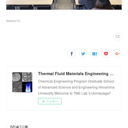
News
(
570
)
Thermal Fluid Materials Engineering Laboratory
Chemical Engineering Program Graduate School
of Advanced Science and Engineering Hiroshima
University Welcome to TME Lab.'s Homepage!!
フォロー
関連記事