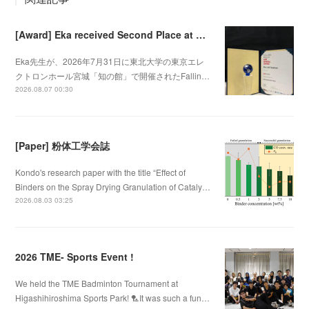
[Award] Eka received Second Place at Falling Walls Lab Sendai 2026
Eka先生が、2026年7月31日に東北大学の東京エレ
クトロンホール宮城「知の館」で開催されたFallin…
2026.08.07 00:30
[Paper] 粉体工学会誌
Kondo's research paper with the title “Effect of
Binders on the Spray Drying Granulation of Cataly…
2026.08.03 03:25
2026 TME- Sports Event !
We held the TME Badminton Tournament at
Higashihiroshima Sports Park! 🏸It was such a fun…