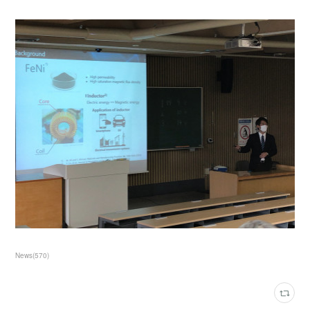
News
(
570
)