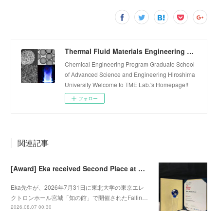
Thermal Fluid Materials Engineering Laboratory
Chemical Engineering Program Graduate School
of Advanced Science and Engineering Hiroshima
University Welcome to TME Lab.'s Homepage!!
フォロー
関連記事
[Award] Eka received Second Place at Falling Walls Lab Sendai 2026
Eka先生が、2026年7月31日に東北大学の東京エレ
クトロンホール宮城「知の館」で開催されたFallin…
2026.08.07 00:30