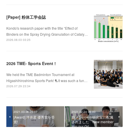
[Paper] 粉体工学会誌
Kondo's research paper with the title “Effect of
Binders on the Spray Drying Granulation of Cataly…
2026.08.03 03:25
2026 TME- Sports Event !
We held the TME Badminton Tournament at
Higashihiroshima Sports Park! 🏸It was such a fun…
2026.07.29 23:34
2021.03.08 05:07
2021.02.24 06:00
[Award] 坪井君 優秀賞を受
新メンバーが研究室に配属
賞!
されました New member
join our Gr!