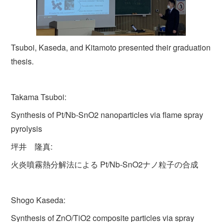
Tsuboi, Kaseda, and Kitamoto presented their graduation
thesis.
Takama Tsuboi:
Synthesis of Pt/Nb-SnO2 nanoparticles via flame spray
pyrolysis
坪井 隆真:
火炎噴霧熱分解法による Pt/Nb-SnO2ナノ粒子の合成
Shogo Kaseda:
Synthesis of ZnO/TiO2 composite particles via spray