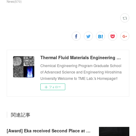
News
(
570
)
Thermal Fluid Materials Engineering Laboratory
Chemical Engineering Program Graduate School
of Advanced Science and Engineering Hiroshima
University Welcome to TME Lab.'s Homepage!!
フォロー
関連記事
[Award] Eka received Second Place at Falling Walls Lab Sendai 2026