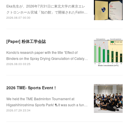
Eka先生が、2026年7月31日に東北大学の東京エレ
クトロンホール宮城「知の館」で開催されたFallin…
2026.08.07 00:30
[Paper] 粉体工学会誌
Kondo's research paper with the title “Effect of
Binders on the Spray Drying Granulation of Cataly…
2026.08.03 03:25
2026 TME- Sports Event !
We held the TME Badminton Tournament at
Higashihiroshima Sports Park! 🏸It was such a fun…
2026.07.29 23:34