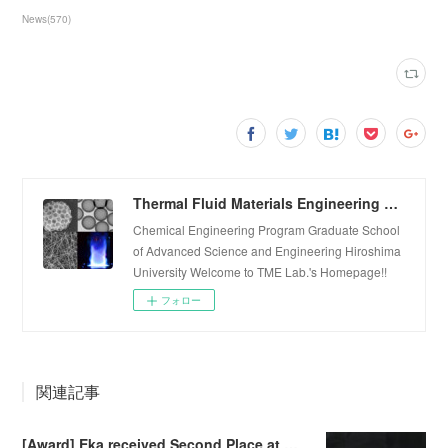
News
(
570
)
Thermal Fluid Materials Engineering Laboratory
Chemical Engineering Program Graduate School
of Advanced Science and Engineering Hiroshima
University Welcome to TME Lab.'s Homepage!!
フォロー
関連記事
[Award] Eka received Second Place at Falling Walls Lab Sendai 2026