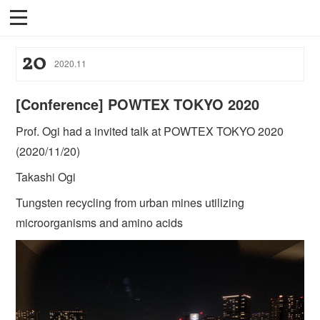
20
2020
.
11
[Conference] POWTEX TOKYO 2020
Prof. Ogi had a invited talk at POWTEX TOKYO 2020
(2020/11/20)
Takashi Ogi
Tungsten recycling from urban mines utilizing
microorganisms and amino acids