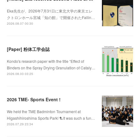
Eka先生が、2026年7月31日に東北大学の東京エレ
クトロンホール宮城「知の館」で開催されたFallin…
2026.08.07 00:30
[Paper] 粉体工学会誌
Kondo's research paper with the title “Effect of
Binders on the Spray Drying Granulation of Cataly…
2026.08.03 03:25
2026 TME- Sports Event !
We held the TME Badminton Tournament at
Higashihiroshima Sports Park! 🏸It was such a fun…
2026.07.29 23:34