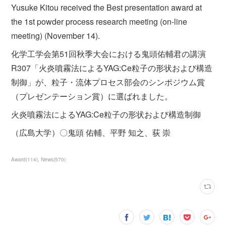
Yusuke Kitou received the Best presentation award at
the 1st powder process research meeting (on-line
meeting) (November 14).
化学工学会第51回秋季大会における鬼頭佑輔君の講演
R307「火炎噴霧法によるYAG:Ce粒子の形状および構造
制御」が、粒子・流体プロセス部会のシンポジウム賞
（プレゼンテーション賞）に選ばれました。
火炎噴霧法によるYAG:Ce粒子の形状および構造制御
（広島大学）〇鬼頭 佑輔、平野 知之、荻 崇
Award
(
114
)
News
(
570
)