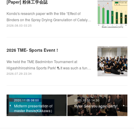
[Paper] 粉体工学会誌
Kondo's research paper with the title “Effect of
Binders on the Spray Drying Granulation of Cataly…
2026.08.03 03:25
2026 TME- Sports Event !
We held the TME Badminton Tournament at
Higashihiroshima Sports Park! 🏸It was such a fun…
2026.07.29 23:34
2020.11.05 08:00
2020.10.30 14:30
Midterm presentation of
Fyka! See you again party!
master thesis(Kikkawa）