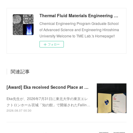
Thermal Fluid Materials Engineering Laboratory
Chemical Engineering Program Graduate School
of Advanced Science and Engineering Hiroshima
University Welcome to TME Lab.'s Homepage!!
フォロー
関連記事
[Award] Eka received Second Place at Falling Walls Lab Sendai 2026
Eka先生が、2026年7月31日に東北大学の東京エレ
クトロンホール宮城「知の館」で開催されたFallin…
2026.08.07 00:30