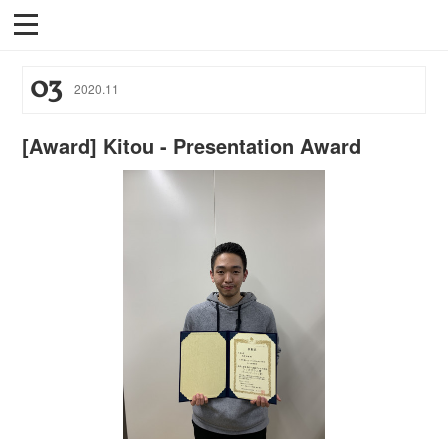
03
2020
.
11
[Award] Kitou - Presentation Award