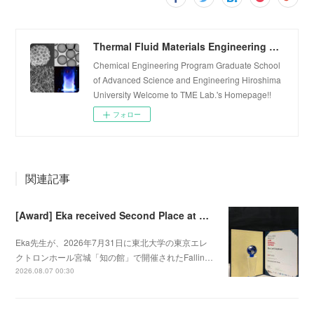
Thermal Fluid Materials Engineering Laboratory
Chemical Engineering Program Graduate School
of Advanced Science and Engineering Hiroshima
University Welcome to TME Lab.'s Homepage!!
フォロー
関連記事
[Award] Eka received Second Place at Falling Walls Lab Sendai 2026
Eka先生が、2026年7月31日に東北大学の東京エレ
クトロンホール宮城「知の館」で開催されたFallin…
2026.08.07 00:30