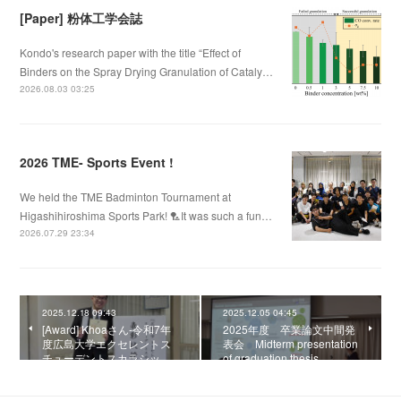
[Paper] 粉体工学会誌
Kondo's research paper with the title “Effect of
Binders on the Spray Drying Granulation of Cataly…
2026.08.03 03:25
2026 TME- Sports Event !
We held the TME Badminton Tournament at
Higashihiroshima Sports Park! 🏸It was such a fun…
2026.07.29 23:34
2025.12.18 09:43
2025.12.05 04:45
[Award] Khoaさん-令和7年
2025年度 卒業論文中間発
度広島大学エクセレントス
表会 Midterm presentation
チューデントスカラシッ…
of graduation thesis