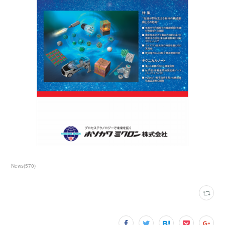
News
(
570
)