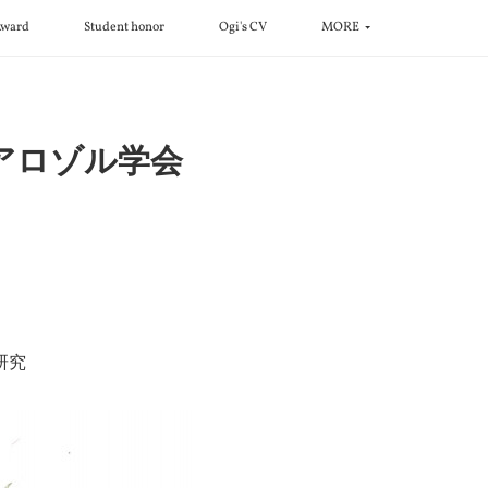
ward
Student honor
Ogi's CV
MORE
エアロゾル学会
研究