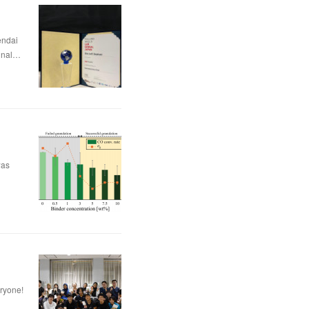
dai
nal…
was
eryone!