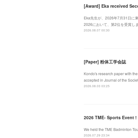
[Award] Eka received Sec
Eka先生が、2026年7月31日に東
2026において、第2位を受賞しました
2026.08.07 00:30
[Paper] 粉体工学会誌
Kondo's research paper with the 
accepted in Journal of the Socie
2026.08.03 03:25
2026 TME- Sports Event !
We held the TME Badminton Tourn
2026.07.29 23:34