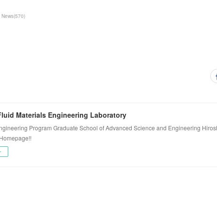
News
(
570
)
luid Materials Engineering Laboratory
ngineering Program Graduate School of Advanced Science and Engineering Hiros
 Homepage!!
ー