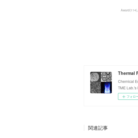
Award
(
114
)
Thermal F
Chemical E
TME Lab.'s
フォロ
関連記事