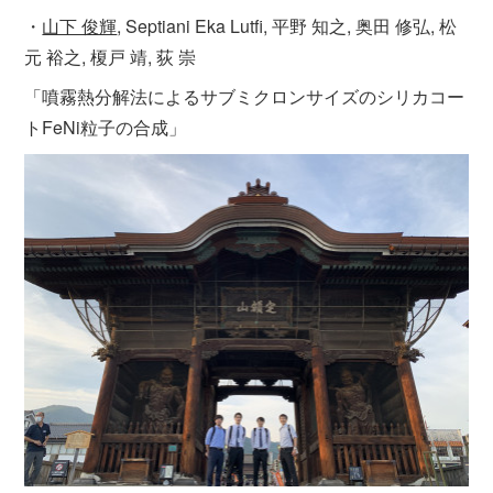
・
山下 俊輝
, Septiani Eka Lutfi, 平野 知之, 奥田 修弘, 松
元 裕之, 榎戸 靖, 荻 崇
「噴霧熱分解法によるサブミクロンサイズのシリカコー
トFeNi粒子の合成」