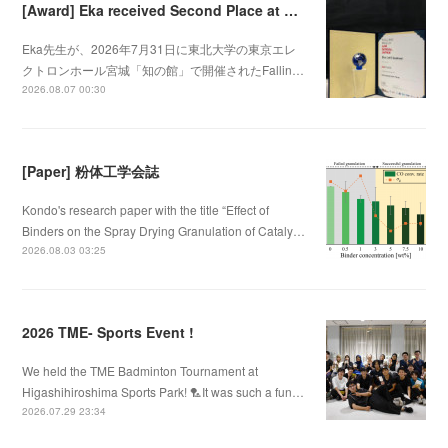
[Award] Eka received Second Place at Falling Walls Lab Sendai 2026
Eka先生が、2026年7月31日に東北大学の東京エレ
クトロンホール宮城「知の館」で開催されたFallin…
2026.08.07 00:30
[Paper] 粉体工学会誌
Kondo's research paper with the title “Effect of
Binders on the Spray Drying Granulation of Cataly…
2026.08.03 03:25
2026 TME- Sports Event !
We held the TME Badminton Tournament at
Higashihiroshima Sports Park! 🏸It was such a fun…
2026.07.29 23:34